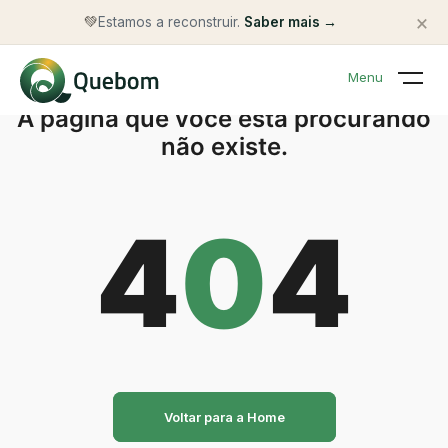
×
💚
Estamos a reconstruir.
Saber mais →
Menu
A página que você está procurando
não existe.
4
0
4
Voltar para a Home