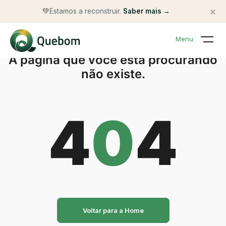
×
💚
Estamos a reconstruir.
Saber mais →
Menu
A página que você está procurando
não existe.
4
0
4
Voltar para a Home