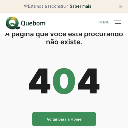
×
💚
Estamos a reconstruir.
Saber mais →
Menu
A página que você está procurando
não existe.
4
0
4
Voltar para a Home