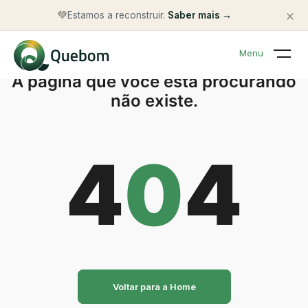
×
💚
Estamos a reconstruir.
Saber mais →
Menu
A página que você está procurando
não existe.
4
0
4
Voltar para a Home