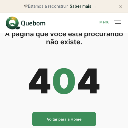
×
💚
Estamos a reconstruir.
Saber mais →
Menu
A página que você está procurando
não existe.
4
0
4
Voltar para a Home