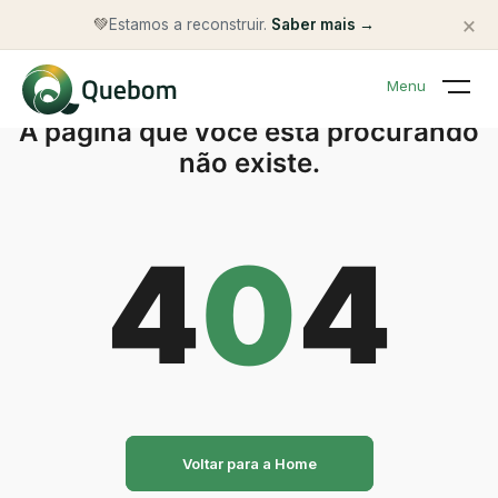
×
💚
Estamos a reconstruir.
Saber mais →
Menu
A página que você está procurando
não existe.
4
0
4
Voltar para a Home