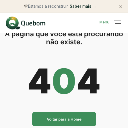
×
💚
Estamos a reconstruir.
Saber mais →
Menu
A página que você está procurando
não existe.
4
0
4
Voltar para a Home