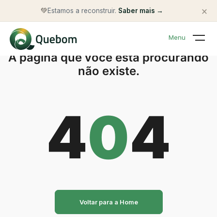
×
💚
Estamos a reconstruir.
Saber mais →
Menu
A página que você está procurando
não existe.
4
0
4
Voltar para a Home