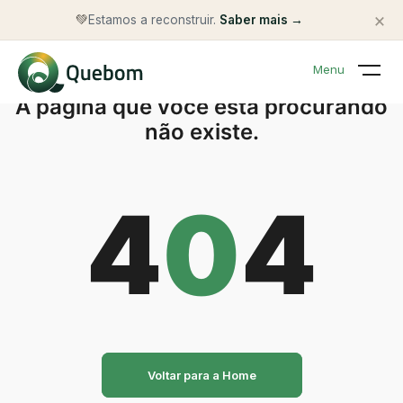
×
💚
Estamos a reconstruir.
Saber mais →
Menu
A página que você está procurando
não existe.
4
0
4
Voltar para a Home