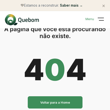
×
💚
Estamos a reconstruir.
Saber mais →
Menu
A página que você está procurando
não existe.
4
0
4
Voltar para a Home