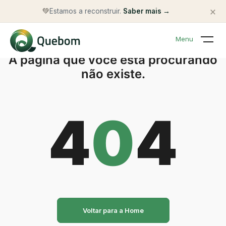
×
💚
Estamos a reconstruir.
Saber mais →
Menu
A página que você está procurando
não existe.
4
0
4
Voltar para a Home