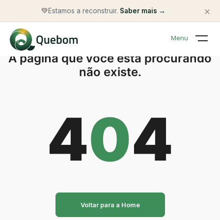
×
💚
Estamos a reconstruir.
Saber mais →
Menu
A página que você está procurando
não existe.
4
0
4
Voltar para a Home