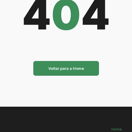
4
0
4
Voltar para a Home
Home