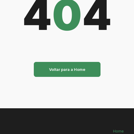
4
0
4
Voltar para a Home
Home