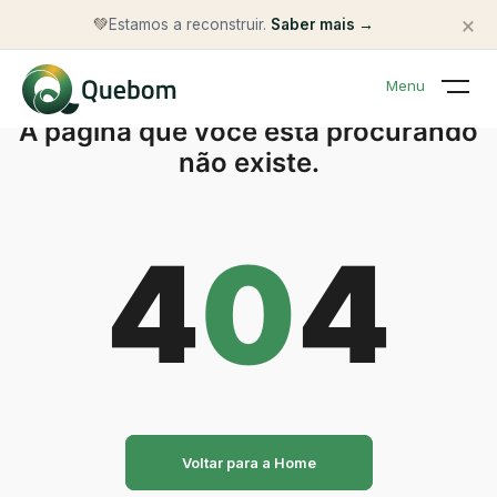
×
💚
Estamos a reconstruir.
Saber mais →
Menu
A página que você está procurando
não existe.
4
0
4
Voltar para a Home