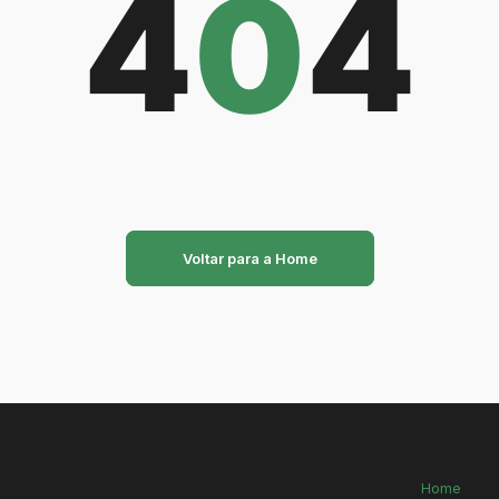
4
0
4
Voltar para a Home
Home