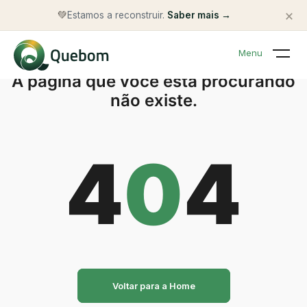
×
💚
Estamos a reconstruir.
Saber mais →
Menu
A página que você está procurando
não existe.
4
0
4
Voltar para a Home