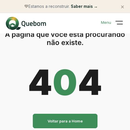
×
💚
Estamos a reconstruir.
Saber mais →
Menu
A página que você está procurando
não existe.
4
0
4
Voltar para a Home