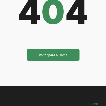
4
0
4
Voltar para a Home
Home