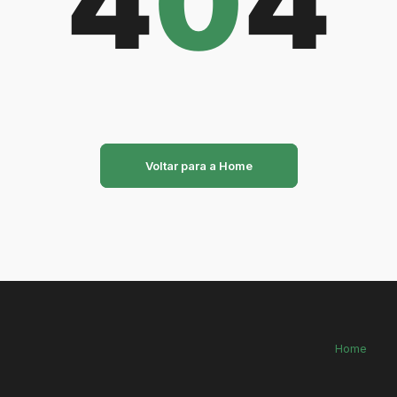
4
0
4
Voltar para a Home
Home