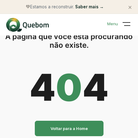
×
💚
Estamos a reconstruir.
Saber mais →
Menu
A página que você está procurando
não existe.
4
0
4
Voltar para a Home