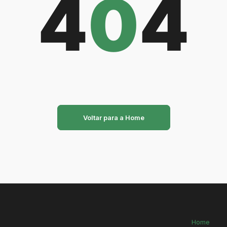
4
0
4
Voltar para a Home
Home