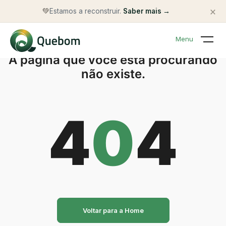
×
💚
Estamos a reconstruir.
Saber mais →
Menu
A página que você está procurando
não existe.
4
0
4
Voltar para a Home