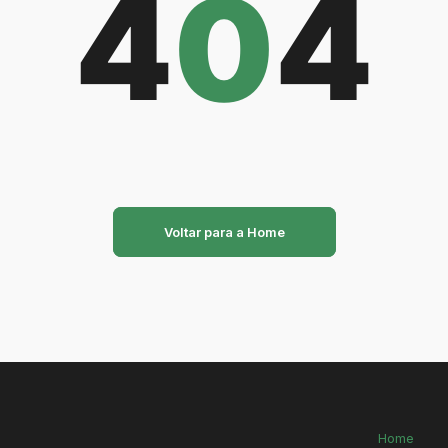
4
0
4
Voltar para a Home
Home