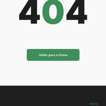
4
0
4
Voltar para a Home
Home