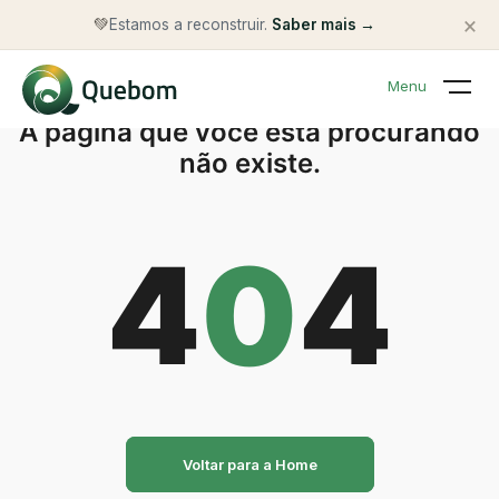
×
💚
Estamos a reconstruir.
Saber mais →
Menu
A página que você está procurando
não existe.
4
0
4
Voltar para a Home