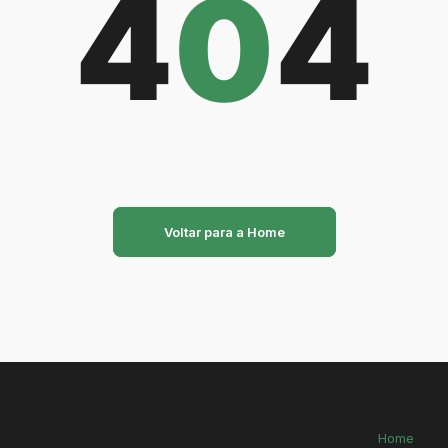
4
0
4
Voltar para a Home
Home